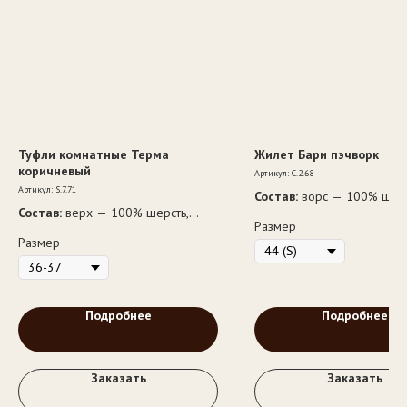
Туфли комнатные Терма
Жилет Бари пэчворк
коричневый
Артикул:
С.2.68
Артикул:
S.7.71
Состав:
ворс — 100% шер
Состав:
верх — 100% шерсть,
Размер
подкладка — ворс 100% шерсть,
Размер
подошва — ЭВА
Подробнее
Подробнее
Заказать
Заказать