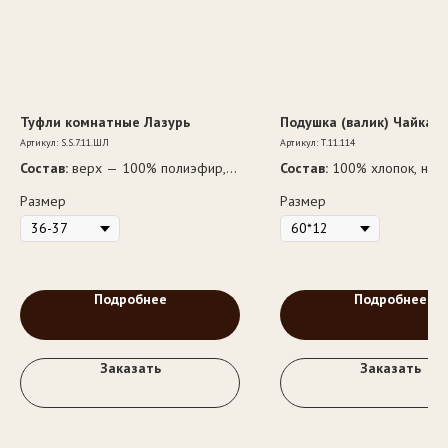
Туфли комнатные Лазурь
Подушка (валик) Чайка В
Артикул:
S.S.7.11.ШЛ
Артикул:
Т.11.114
Состав:
верх — 100% полиэфир,
Состав:
100% хлопок, напо
подкладка — ворс 100% шерсть,
— 100% полиэфир
Размер
Размер
подошва — ЭВА
Подробнее
Подробнее
Заказать
Заказать