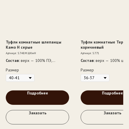
Туфли комнатные шлепанцы
Туфли комнатные Терма
Камо Н серые
коричневый
Артикул:
S.7.48.М.ШКмН
Артикул:
S.7.71
Состав:
верх — 100% ПЭ,
Состав:
верх — 100% шерс
подкладка — ворс 100% шерсть,
подкладка — ворс 100% ш
Размер
Размер
подошва — ЭВА вырубная
подошва — ЭВА
Подробнее
Подробнее
Заказать
Заказать