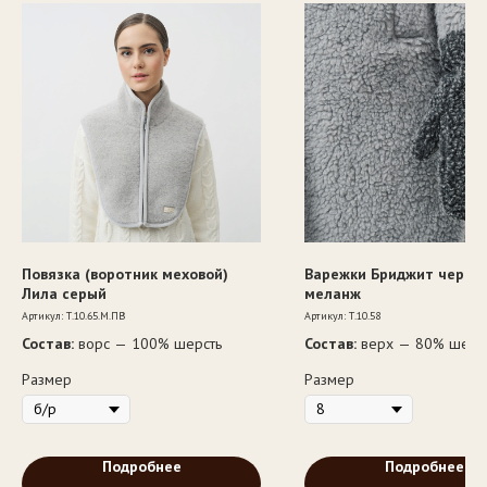
Повязка (воротник меховой)
Варежки Бриджит черны
Лила серый
меланж
Артикул:
Т.10.65.М.ПВ
Артикул:
Т.10.58
Состав:
ворс — 100% шерсть
Состав:
верх — 80% шерст
полиэфир, подкладка — 
Размер
Размер
хлопок
Подробнее
Подробнее