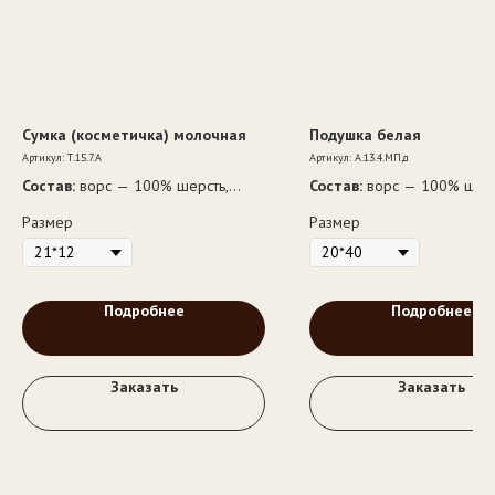
Сумка (косметичка) молочная
Подушка белая
Артикул:
Т.15.7.А
Артикул:
А.13.4.МПд
Состав:
ворс — 100% шерсть,
Состав:
ворс — 100% шерс
подкладка — 52% вискоза, 48%
наполнитель — 100% пол
Размер
Размер
полиэстер
волокно
Подробнее
Подробнее
Заказать
Заказать