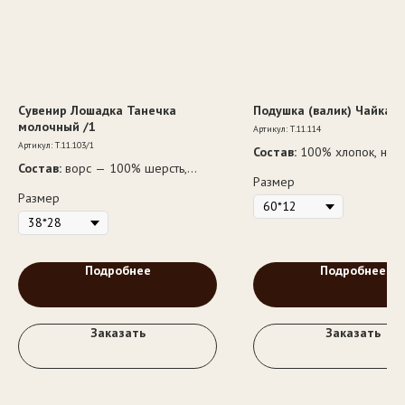
Сувенир Лошадка Танечка
Подушка (валик) Чайка В
молочный /1
Артикул:
Т.11.114
Артикул:
Т.11.103/1
Состав:
100% хлопок, напо
Состав:
ворс — 100% шерсть,
— 100% полиэфир
Размер
наполнитель — 100% полиэфир
Размер
Подробнее
Подробнее
Заказать
Заказать