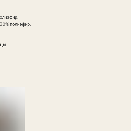
полиэфир,
 30% полиэфир,
нцы