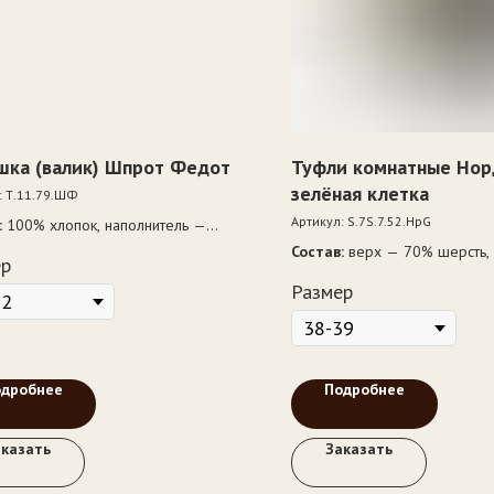
шка (валик) Шпрот Федот
Туфли комнатные Нор
зелёная клетка
:
Т.11.79.ШФ
Артикул:
S.7S.7.52.НрG
:
100% хлопок, наполнитель —
полиэфир
Состав:
верх — 70% шерсть,
ер
полиэфир, подкладка — вор
Размер
шерсть, подошва — ЭВА
одробнее
Подробнее
аказать
Заказать