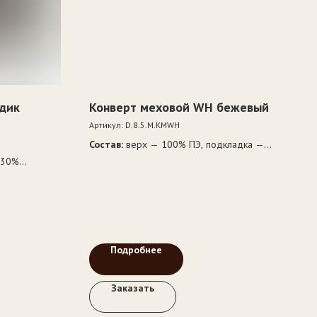
дик
Конверт меховой WH бежевый
Артикул:
D.8.5.М.КМWH
Состав:
верх — 100% ПЭ, подкладка —
100% шерсть, утеплитель — 100% ПЭ
 30%
с 100%
Подробнее
Заказать