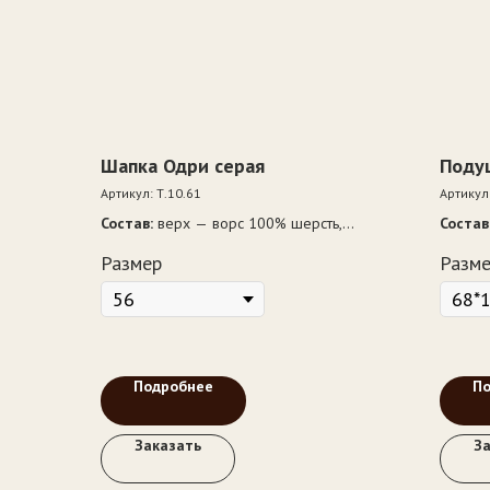
Шапка Одри серая
Поду
Артикул:
Т.10.61
Артикул
Состав:
верх — ворс 100% шерсть,
Состав
подкладка — 100% хлопок
100% 
Размер
Разм
Подробнее
П
Заказать
З