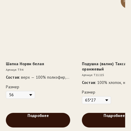
НОВ
Шапка Норви белая
Подушка (валик) Такса Р
оранжевый
Артикул:
Т.9.4
Артикул:
Т.11.115
Состав:
верх — 100% полиэфир,
Состав:
100% хлопок, напо
подкладка — ворс 100% шерсть,
Размер
— 100% полиэфир
утеплитель — полиэфирное
Размер
волокно
Подробнее
Подробнее