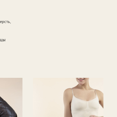
ерсть,
нцы