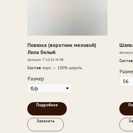
Повязка (воротник меховой)
Шапк
Лила белый
Артикул
Артикул:
Т.10.65.М.ПВ
Состав
подкла
Состав:
ворс — 100% шерсть
Разм
утепли
Размер
Подробнее
П
Заказать
З