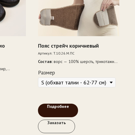
мо
Пояс стрейч коричневый
Артикул:
T.10.26.М.ПС
Состав:
ворс — 100% шерсть, трикотажная
основа — 95% полиэфир, 5% эластан
ир,
Размер
сть, подошва
Подробнее
Заказать