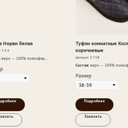
а Норви белая
Туфли комнатные Кос
коричневые
:
Т.9.4
Артикул:
S.7.58
:
верх — 100% полиэфир,
дка — ворс 100% шерсть,
Состав:
верх — 100% полиэф
ер
тель — полиэфирное волокно
подкладка — ворс 100% шер
Размер
— ЭВА
одробнее
Подробнее
аказать
Заказать